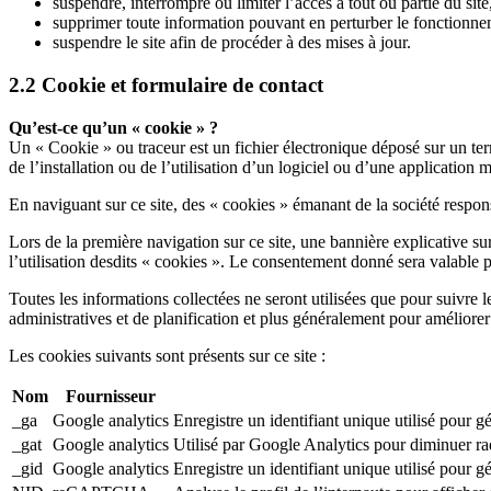
suspendre, interrompre ou limiter l’accès à tout ou partie du site,
supprimer toute information pouvant en perturber le fonctionneme
suspendre le site afin de procéder à des mises à jour.
2.2 Cookie et formulaire de contact
Qu’est-ce qu’un « cookie » ?
Un « Cookie » ou traceur est un fichier électronique déposé sur un term
de l’installation ou de l’utilisation d’un logiciel ou d’une application m
En naviguant sur ce site, des « cookies » émanant de la société respons
Lors de la première navigation sur ce site, une bannière explicative sur
l’utilisation desdits « cookies ». Le consentement donné sera valable po
Toutes les informations collectées ne seront utilisées que pour suivre l
administratives et de planification et plus généralement pour améliorer
Les cookies suivants sont présents sur ce site :
Nom
Fournisseur
_ga
Google analytics
Enregistre un identifiant unique utilisé pour gén
_gat
Google analytics
Utilisé par Google Analytics pour diminuer ra
_gid
Google analytics
Enregistre un identifiant unique utilisé pour gén