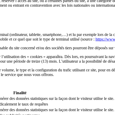
 réserver l’accès au site, ou à certaines parties du site, à une catégorie 
nt ou entrant en contravention avec les lois nationales ou internationale
inal (ordinateur, tablette, smartphone,…) et lu par exemple lors de la con
obile et ce quel que soit le type de terminal utilisé (source :
https://www.
able du site concerné et/ou des sociétés tiers pourront être déposés sur 
 l’utilisation des « cookies » apparaîtra. Dès lors, en poursuivant la nav
ur une période de treize (13) mois. L’utilisateur a la possibilité de désa
e volume, le type et la configuration du trafic utilisant ce site, pour en 
 le service que nous vous offrons.
Finalité
érer des données statistiques sur la façon dont le visiteur utilise le site.
dicalement le taux de requêtes
érer des données statistiques sur la façon dont le visiteur utilise le site.