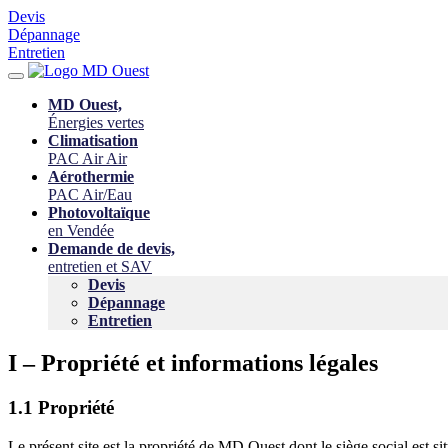
Devis
Dépannage
Entretien
MD Ouest,
Énergies vertes
Climatisation
PAC Air Air
Aérothermie
PAC Air/Eau
Photovoltaïque
en Vendée
Demande de devis,
entretien et SAV
Devis
Dépannage
Entretien
I – Propriété et informations légales
1.1 Propriété
Le présent site est la propriété de MD Ouest dont le siège social est sit