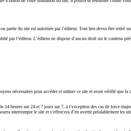
e à raison de votre utilisation du site, il pourra se retourner contre vo
ou partie du site est autorisée par l’éditeur. Tout lien devra être retiré 
blié par l’éditeur. L’éditeur ne dispose d’aucun droit sur le contenu prés
yens nécessaires pour accéder et utiliser ce site et avoir vérifié que la 
ible 24 heures sur 24 et 7 jours sur 7, à l’exception des cas de force maj
rra interrompre le site et s’efforcera d’en avertir préalablement les util