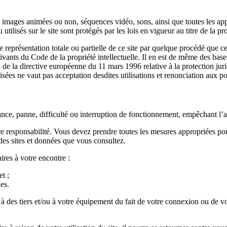
 images animées ou non, séquences vidéo, sons, ainsi que toutes les appl
tilisés sur le site sont protégés par les lois en vigueur au titre de la pro
 représentation totale ou partielle de ce site par quelque procédé que ce
ivants du Code de la propriété intellectuelle. Il en est de même des base
on de la directive européenne du 11 mars 1996 relative à la protection ju
sées ne vaut pas acceptation desdites utilisations et renonciation aux po
ce, panne, difficulté ou interruption de fonctionnement, empêchant l’ac
ière responsabilité. Vous devez prendre toutes les mesures appropriées 
 des sites et données que vous consultez.
res à votre encontre :
et ;
es.
 tiers et/ou à votre équipement du fait de votre connexion ou de votre 