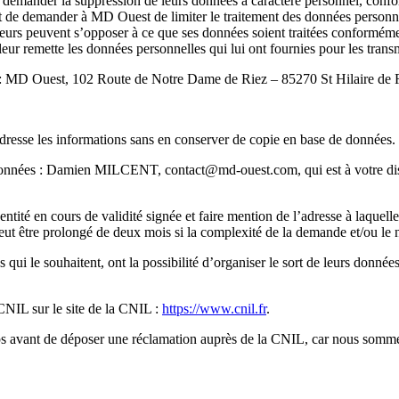
t demander la suppression de leurs données à caractère personnel, conf
ent de demander à MD Ouest de limiter le traitement des données perso
ateurs peuvent s’opposer à ce que ses données soient traitées conform
r remette les données personnelles qui lui ont fournies pour les transme
te : MD Ouest, 102 Route de Notre Dame de Riez – 85270 St Hilaire de 
adresse les informations sans en conserver de copie en base de données.
es données : Damien MILCENT,
contact@md-ouest.com
, qui est à votre 
tité en cours de validité signée et faire mention de l’adresse à laquell
peut être prolongé de deux mois si la complexité de la demande et/ou l
qui le souhaitent, ont la possibilité d’organiser le sort de leurs donnée
 CNIL sur le site de la CNIL :
https://www.cnil.fr
.
vant de déposer une réclamation auprès de la CNIL, car nous sommes à