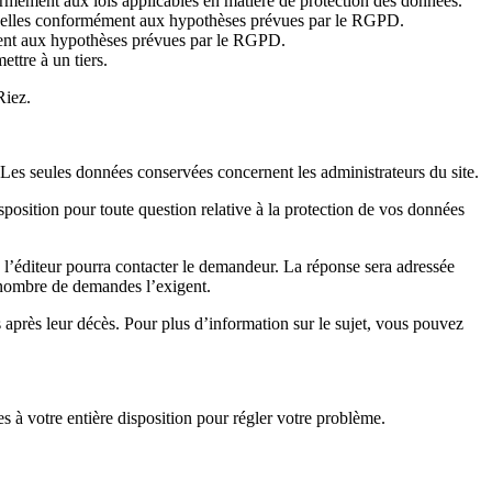
ormément aux lois applicables en matière de protection des données.
nnelles conformément aux hypothèses prévues par le RGPD.
ément aux hypothèses prévues par le RGPD.
ttre à un tiers.
Riez.
 Les seules données conservées concernent les administrateurs du site.
disposition pour toute question relative à la protection de vos données
e l’éditeur pourra contacter le demandeur. La réponse sera adressée
e nombre de demandes l’exigent.
s après leur décès. Pour plus d’information sur le sujet, vous pouvez
 votre entière disposition pour régler votre problème.